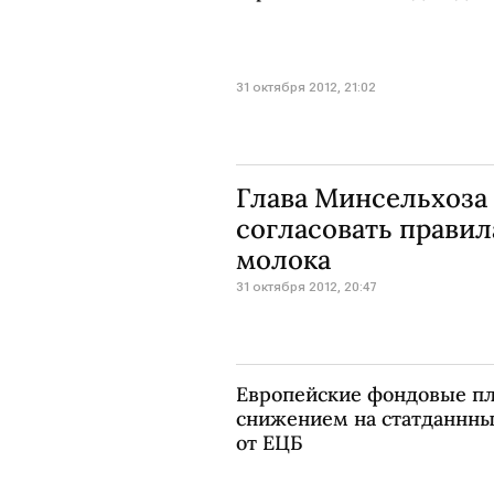
31 октября 2012, 21:02
Глава Минсельхоза
согласовать прави
молока
31 октября 2012, 20:47
Европейские фондовые п
снижением на статданнных
от ЕЦБ