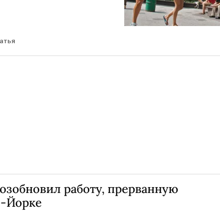
атья
озобновил работу, прерванную
ю-Йорке