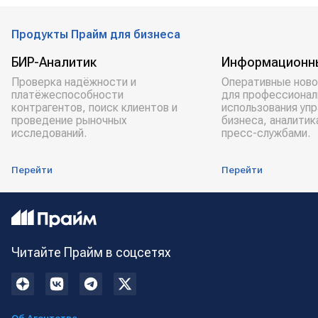
Продукты Прайм для бизнеса
БИР-Аналитик
Информационн
Проверка надёжности и
Оперативные ново
платёжеспособности
для профессионал
контрагентов, поиск клиентов и
использования уп
проведение рыночных
бизнеса, аналитик
исследований.
пресс-службами.
Перейти
Перейти
Читайте Прайм в соцсетях