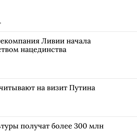
ь
екомпания Ливии начала
ством нацединства
читывают на визит Путина
ьтуры получат более 300 млн