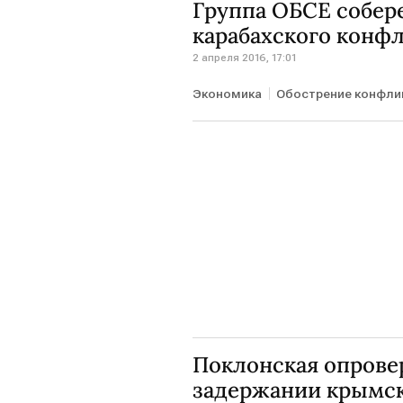
Группа ОБСЕ собере
карабахского конф
2 апреля 2016, 17:01
Экономика
Обострение конфлик
Поклонская опрове
задержании крымск