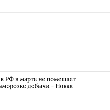
а
в РФ в марте не помешает
аморозке добычи - Новак