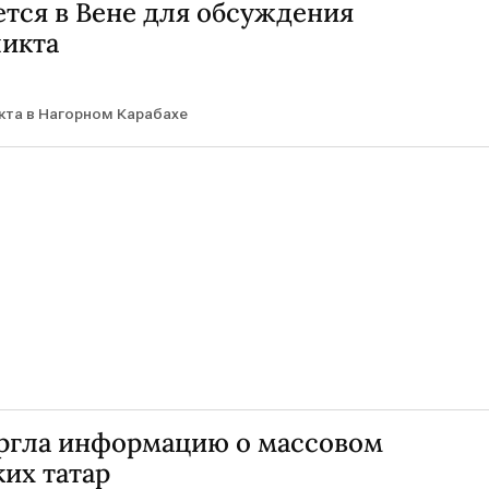
тся в Вене для обсуждения
ликта
та в Нагорном Карабахе
ргла информацию о массовом
их татар