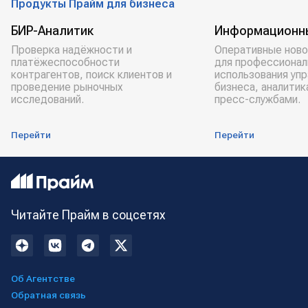
Продукты Прайм для бизнеса
БИР-Аналитик
Информационн
Проверка надёжности и
Оперативные ново
платёжеспособности
для профессионал
контрагентов, поиск клиентов и
использования уп
проведение рыночных
бизнеса, аналитик
исследований.
пресс-службами.
Перейти
Перейти
Читайте Прайм в соцсетях
Об Агентстве
Обратная связь