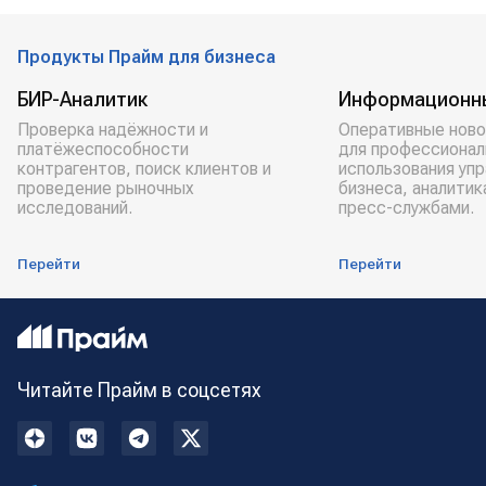
Продукты Прайм для бизнеса
БИР-Аналитик
Информационн
Проверка надёжности и
Оперативные ново
платёжеспособности
для профессионал
контрагентов, поиск клиентов и
использования уп
проведение рыночных
бизнеса, аналитик
исследований.
пресс-службами.
Перейти
Перейти
Читайте Прайм в соцсетях