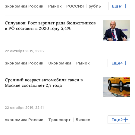
экономика России
Рынок
РОССИЯ
рубль
Еще
1
Торги
Силуанов: Рост зарплат ряда бюджетников
в РФ составит в 2020 году 5,4%
22 октября 2019, 22:52
экономика России
Экономика
Рынок
Еще
4
РОССИЯ
Антон Силуанов
бюджетники
Средний возраст автомобиля такси в
зарплата
Москве составляет 2,7 года
22 октября 2019, 22:41
экономика России
Транспорт
Бизнес
Еще
2
РОССИЯ
такси