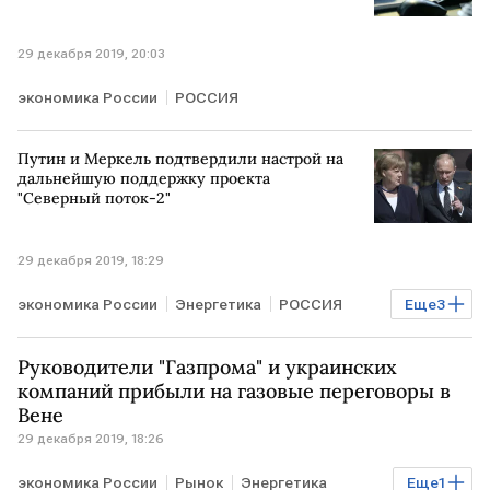
29 декабря 2019, 20:03
экономика России
РОССИЯ
Путин и Меркель подтвердили настрой на
дальнейшую поддержку проекта
"Северный поток-2"
29 декабря 2019, 18:29
экономика России
Энергетика
РОССИЯ
Еще
3
ГЕРМАНИЯ
Владимир Путин
Руководители "Газпрома" и украинских
Ангела Меркель
компаний прибыли на газовые переговоры в
Вене
29 декабря 2019, 18:26
экономика России
Рынок
Энергетика
Еще
1