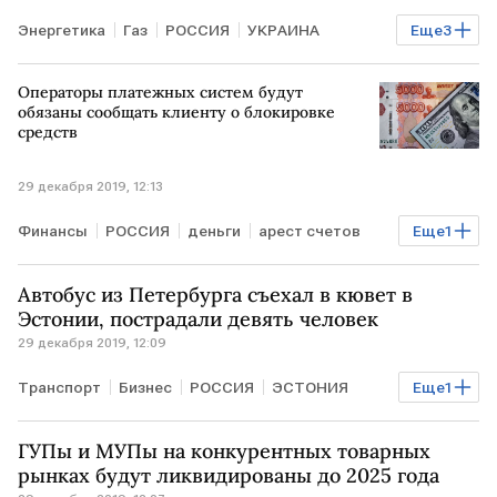
Энергетика
Газ
РОССИЯ
УКРАИНА
Еще
3
Газпром
переговоры
Операторы платежных систем будут
Газовые отношения РФ, Украины и ЕС
обязаны сообщать клиенту о блокировке
средств
29 декабря 2019, 12:13
Финансы
РОССИЯ
деньги
арест счетов
Еще
1
блокировка
Автобус из Петербурга съехал в кювет в
Эстонии, пострадали девять человек
29 декабря 2019, 12:09
Транспорт
Бизнес
РОССИЯ
ЭСТОНИЯ
Еще
1
ДТП
ГУПы и МУПы на конкурентных товарных
рынках будут ликвидированы до 2025 года