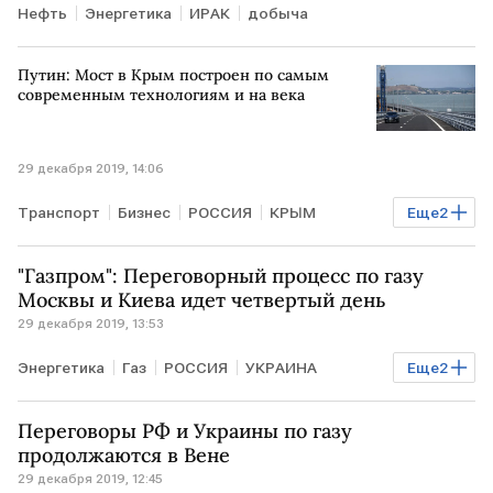
Нефть
Энергетика
ИРАК
добыча
Путин: Мост в Крым построен по самым
современным технологиям и на века
29 декабря 2019, 14:06
Транспорт
Бизнес
РОССИЯ
КРЫМ
Еще
2
Владимир Путин
Крымский мост
"Газпром": Переговорный процесс по газу
Москвы и Киева идет четвертый день
29 декабря 2019, 13:53
Энергетика
Газ
РОССИЯ
УКРАИНА
Еще
2
Газпром
Переговоры РФ и Украины по газу
Газовые отношения РФ, Украины и ЕС
продолжаются в Вене
29 декабря 2019, 12:45