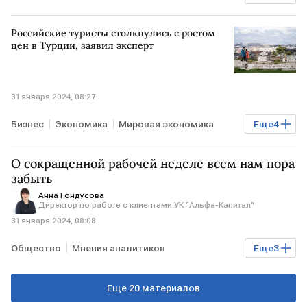
РОССИЯ
Polymetal
Российские туристы столкнулись с ростом
цен в Турции, заявил эксперт
31 января 2024, 08:27
Бизнес
Экономика
Мировая экономика
Еще
4
Туризм
РОССИЯ
ТУРЦИЯ
инфляция
О сокращенной рабочей неделе всем нам пора
забыть
Анна Гондусова
Директор по работе с клиентами УК "Альфа-Капитал"
31 января 2024, 08:08
Общество
Мнения аналитиков
Еще
3
рабочая неделя
зарплата
РОССИЯ
Еще 20 материалов