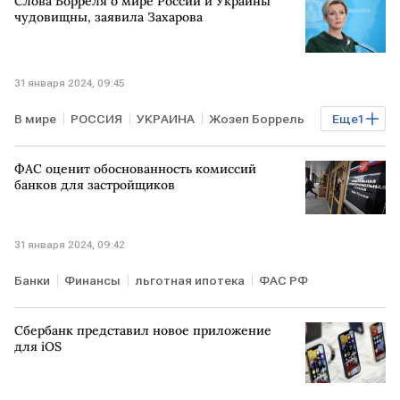
Слова Борреля о мире России и Украины
чудовищны, заявила Захарова
31 января 2024, 09:45
В мире
РОССИЯ
УКРАИНА
Жозеп Боррель
Еще
1
Мария Захарова
ФАС оценит обоснованность комиссий
банков для застройщиков
31 января 2024, 09:42
Банки
Финансы
льготная ипотека
ФАС РФ
Сбербанк представил новое приложение
для iOS