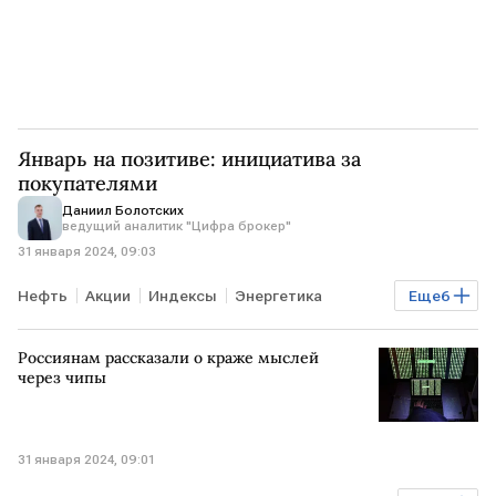
Январь на позитиве: инициатива за
покупателями
Даниил Болотских
ведущий аналитик "Цифра брокер"
31 января 2024, 09:03
Нефть
Акции
Индексы
Энергетика
Еще
6
Рынок
Мнения аналитиков
Россиянам рассказали о краже мыслей
индекс Мосбиржи
ставка Банка России
через чипы
Сбербанк
Аэрофлот
ИТ-бизнес
31 января 2024, 09:01