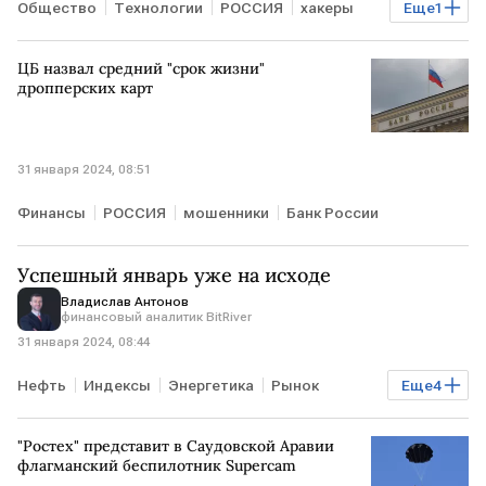
Общество
Технологии
РОССИЯ
хакеры
Еще
1
нейрочипы
ЦБ назвал средний "срок жизни"
дропперских карт
31 января 2024, 08:51
Финансы
РОССИЯ
мошенники
Банк России
Успешный январь уже на исходе
Владислав Антонов
финансовый аналитик BitRiver
31 января 2024, 08:44
Нефть
Индексы
Энергетика
Рынок
Еще
4
Мнения аналитиков
рубль
Налоги
"Ростех" представит в Саудовской Аравии
Курсы валют
флагманский беспилотник Supercam