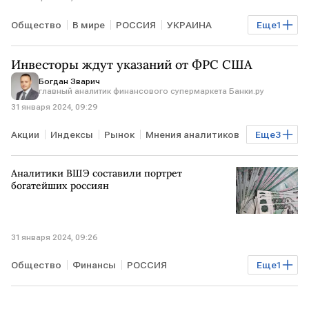
Общество
В мире
РОССИЯ
УКРАИНА
Еще
1
Валерий Залужный
Инвесторы ждут указаний от ФРС США
Богдан Зварич
главный аналитик финансового супермаркета Банки.ру
31 января 2024, 09:29
Акции
Индексы
Рынок
Мнения аналитиков
Еще
3
ставки ФРС США
индекс Мосбиржи
Аналитики ВШЭ составили портрет
Курсы валют
богатейших россиян
31 января 2024, 09:26
Общество
Финансы
РОССИЯ
Еще
1
состояние миллиардеров