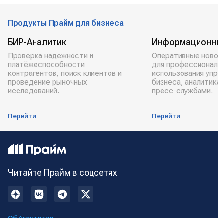
Продукты Прайм для бизнеса
БИР-Аналитик
Информационн
Проверка надёжности и
Оперативные ново
платёжеспособности
для профессионал
контрагентов, поиск клиентов и
использования уп
проведение рыночных
бизнеса, аналитик
исследований.
пресс-службами.
Перейти
Перейти
Читайте Прайм в соцсетях
Об Агентстве