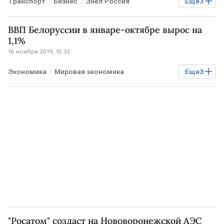
Транспорт
Бизнес
Энел Россия
Еще
3
Минтранс РФ
оплата
такси
ВВП Белоруссии в январе-октябре вырос на
1,1%
16 ноября 2019, 15:32
Экономика
Мировая экономика
Еще
3
БЕЛОРУССИЯ
ВВП
рост
"Росатом" создаст на Нововоронежской АЭС