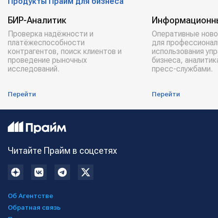
Продукты Прайм для бизнеса
БИР-Аналитик
Информационн
Проверка надёжности и
Оперативные ново
платёжеспособности
для профессионал
контрагентов, поиск клиентов и
использования уп
проведение рыночных
бизнеса, аналитик
исследований.
пресс-службами.
Перейти
Перейти
Читайте Прайм в соцсетях
Об Агентстве
Обратная связь