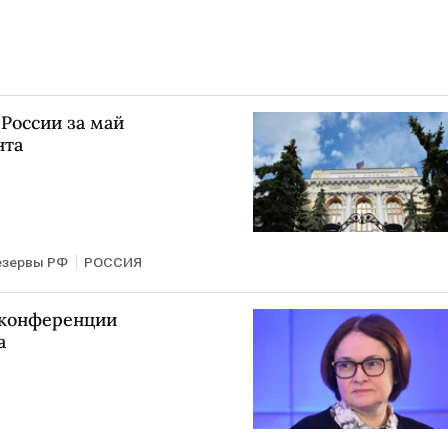
России за май
нта
езервы РФ
РОССИЯ
-конференции
а