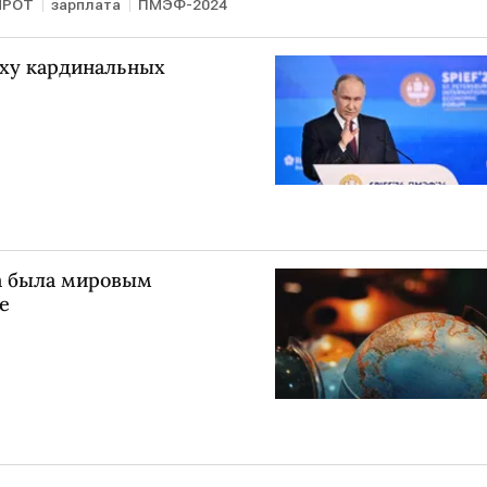
МРОТ
зарплата
ПМЭФ-2024
оху кардинальных
на была мировым
е