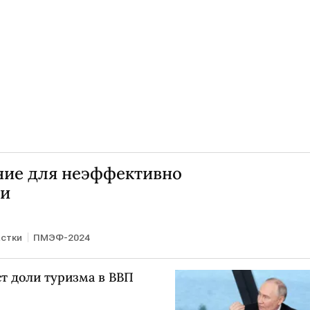
ние для неэффективно
ли
астки
ПМЭФ-2024
т доли туризма в ВВП