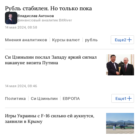
ВСУ
Рубль стабилен. Но только пока
Владислав Антонов
финансовый аналитик BitRiver
14 мая 2024, 08:58
Мнения аналитиков
Курсы валют
рубль
Еще
2
Нефть
индекс Мосбиржи
Си Цзиньпин послал Западу яркий сигнал
накануне визита Путина
14 мая 2024, 08:46
Политика
Си Цзиньпин
ЕВРОПА
Еще
1
Владимир Путин
Игры Украины с F-16 сильно ей аукнутся,
заявили в Крыму