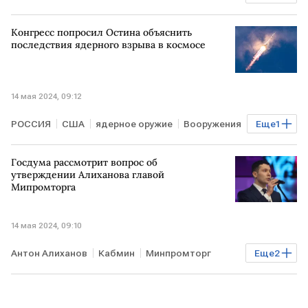
индекс Мосбиржи
Нефть
Конгресс попросил Остина объяснить
последствия ядерного взрыва в космосе
14 мая 2024, 09:12
РОССИЯ
США
ядерное оружие
Вооружения
Еще
1
космос
Госдума рассмотрит вопрос об
утверждении Алиханова главой
Мипромторга
14 мая 2024, 09:10
Антон Алиханов
Кабмин
Минпромторг
Еще
2
Госдума
Вячеслав Володин