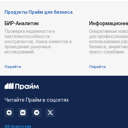
Продукты Прайм для бизнеса
БИР-Аналитик
Информационн
Проверка надёжности и
Оперативные ново
платёжеспособности
для профессионал
контрагентов, поиск клиентов и
использования уп
проведение рыночных
бизнеса, аналитик
исследований.
пресс-службами.
Перейти
Перейти
Читайте Прайм в соцсетях
Об Агентстве